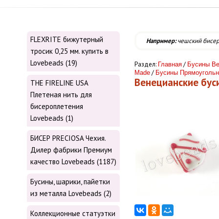
FLEXRITE бижутерный
Например:
чешский бисе
тросик 0,25 мм. купить в
Lovebeads (19)
Раздел:
/
Главная
Бусины Ве
/
Made
Бусины Прямоуголь
Венецианские бу
THE FIRELINE USA
Плетеная нить для
бисероплетения
Lovebeads (1)
БИСЕР PRECIOSA Чехия.
Дилер фабрики Премиум
качество Lovebeads (1187)
Бусины, шарики, пайетки
из металла Lovebeads (2)
Коллекционные статуэтки