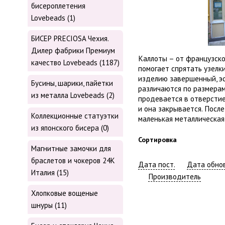
бисероплетения
Lovebeads (1)
БИСЕР PRECIOSA Чехия.
Дилер фабрики Премиум
Каллоты – от французско
качество Lovebeads (1187)
помогает спрятать узелк
изделию завершенный, э
Бусины, шарики, пайетки
различаются по размерам
из металла Lovebeads (2)
продевается в отверстие
и она закрывается. Посл
Коллекционные статуэтки
маленькая металлическа
из японского бисера (0)
Сортировка
Магнитные замочки для
браслетов и чокеров 24К
Дата пост.
Дата обнов
Италия (15)
Производитель
Хлопковые вощеные
шнуры (11)