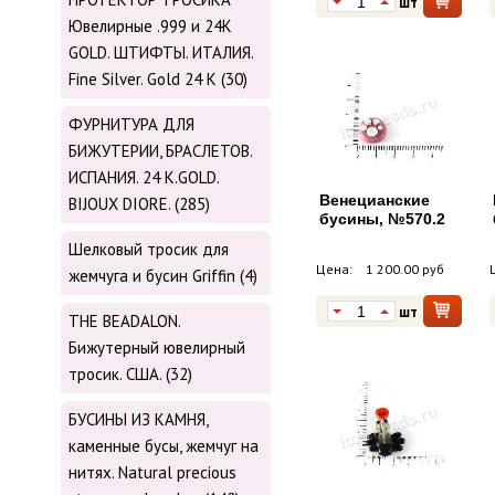
шт
Ювелирные .999 и 24К
GOLD. ШТИФТЫ. ИТАЛИЯ.
Fine Silver. Gold 24 K (30)
ФУРНИТУРА ДЛЯ
БИЖУТЕРИИ, БРАСЛЕТОВ.
ИСПАНИЯ. 24 K.GOLD.
Венецианские
BIJOUX DIORE. (285)
бусины, №570.2
Шелковый тросик для
Цена:
1 200.00 руб
жемчуга и бусин Griffin (4)
шт
THE BEADALON.
Бижутерный ювелирный
тросик. США. (32)
БУСИНЫ ИЗ КАМНЯ,
каменные бусы, жемчуг на
нитях. Natural precious