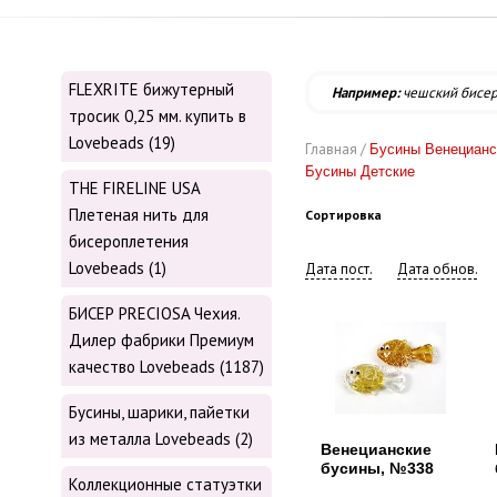
FLEXRITE бижутерный
Например:
чешский бисе
тросик 0,25 мм. купить в
Lovebeads (19)
Главная /
Бусины Венецианс
Бусины Детские
THE FIRELINE USA
Плетеная нить для
Сортировка
бисероплетения
Lovebeads (1)
Дата пост.
Дата обнов.
БИСЕР PRECIOSA Чехия.
Дилер фабрики Премиум
качество Lovebeads (1187)
Бусины, шарики, пайетки
из металла Lovebeads (2)
Венецианские
бусины, №338
Коллекционные статуэтки