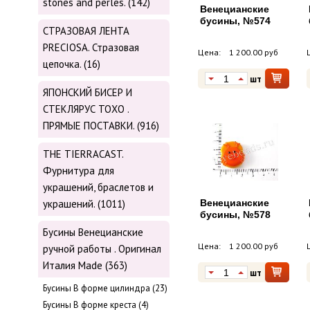
stones and perles. (142)
Венецианские
бусины, №574
СТРАЗОВАЯ ЛЕНТА
PRECIOSA. Стразовая
Цена:
1 200.00 руб
цепочка. (16)
шт
ЯПОНСКИЙ БИСЕР И
СТЕКЛЯРУС TOХО .
ПРЯМЫЕ ПОСТАВКИ. (916)
THE TIERRACAST.
Фурнитура для
украшений, браслетов и
украшений. (1011)
Венецианские
бусины, №578
Бусины Венецианские
Цена:
1 200.00 руб
ручной работы . Оригинал
Италия Made (363)
шт
Буcины В форме цилиндра (23)
Бусины В форме креста (4)