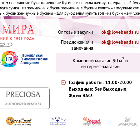
птом стеклянные бусины чешские бусины из стекла жемчуг натуральный бу
мчуга сумка +из жемчужных бусин жемчужные бусины купить жемчужные су
ых бусин жемчужные бусины +для рукоделия купить топ +из бусин жемчуж
Оптовые закупки
ok@lovebeads.ru
Предложения и
ok@lovebeads.ru
замечания
2
Каменный магазин 90 м
и
интернет-магазин
График работы: 11.00-20.00
Выходные: Без Выходных.
Ждем ВАС!.