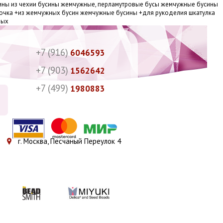
сины из чехии бусины жемчужные, перламутровые бусы жемчужные бусины
мочка +из жемчужных бусин жемчужные бусины +для рукоделия шкатулка
ных
+7 (916)
6046593
+7 (903)
1562642
+7 (499)
1980883
г. Москва, Песчаный Переулок 4