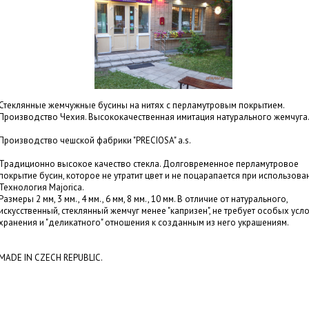
Стеклянные жемчужные бусины на нитях с перламутровым покрытием.
Производство Чехия. Высококачественная имитация натурального жемчуга
Производство чешской фабрики "PRECIOSA" a.s.
Традиционно высокое качество стекла. Долговременное перламутровое
покрытие бусин, которое не утратит цвет и не поцарапается при использова
Технология Majorica.
Размеры 2 мм, 3 мм., 4 мм., 6 мм, 8 мм., 10 мм. В отличие от натурального,
искусственный, стеклянный жемчуг менее "капризен", не требует особых усл
хранения и "деликатного" отношения к созданным из него украшениям.
MADE IN CZECH REPUBLIC.