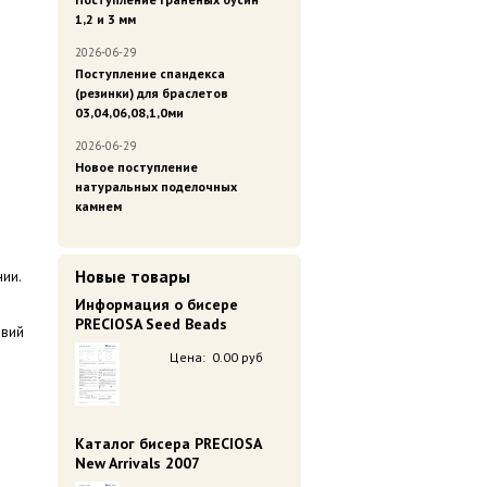
1,2 и 3 мм
2026-06-29
Поступление спандекса
(резинки) для браслетов
03,04,06,08,1,0ми
2026-06-29
Новое поступление
.
натуральных поделочных
камнем
Новые товары
нии.
Информация о бисере
PRECIOSA Seed Beads
овий
Цена:
0.00 руб
Каталог бисера PRECIOSA
New Arrivals 2007