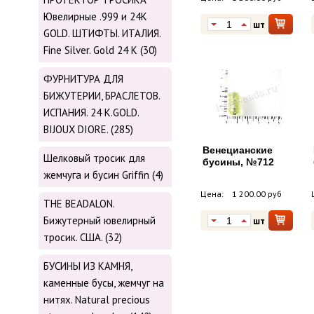
Ювелирные .999 и 24К
шт
GOLD. ШТИФТЫ. ИТАЛИЯ.
Fine Silver. Gold 24 K (30)
ФУРНИТУРА ДЛЯ
БИЖУТЕРИИ, БРАСЛЕТОВ.
ИСПАНИЯ. 24 K.GOLD.
BIJOUX DIORE. (285)
Венецианские
Шелковый тросик для
бусины, №712
жемчуга и бусин Griffin (4)
Цена:
1 200.00 руб
THE BEADALON.
Бижутерный ювелирный
шт
тросик. США. (32)
БУСИНЫ ИЗ КАМНЯ,
каменные бусы, жемчуг на
нитях. Natural precious