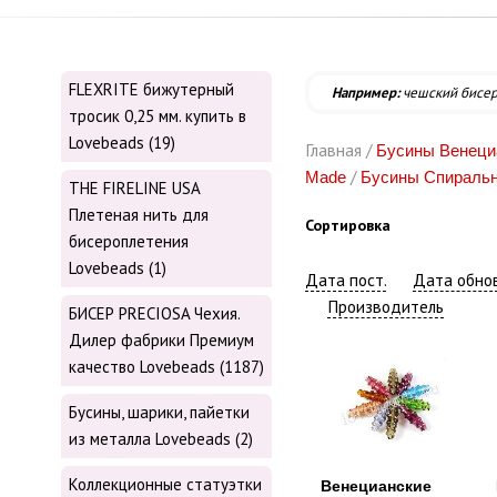
FLEXRITE бижутерный
Например:
чешский бисе
тросик 0,25 мм. купить в
Lovebeads (19)
Главная /
Бусины Венециа
/
Made
Бусины Спираль
THE FIRELINE USA
Плетеная нить для
Сортировка
бисероплетения
Lovebeads (1)
Дата пост.
Дата обнов
Производитель
БИСЕР PRECIOSA Чехия.
Дилер фабрики Премиум
качество Lovebeads (1187)
Бусины, шарики, пайетки
из металла Lovebeads (2)
Коллекционные статуэтки
Венецианские