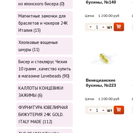
бусины, №140
из японского бисера (0)
Магнитные замочки для
Цена:
1 200.00 руб
браслетов и чокеров 24К
шт
Италия (15)
Хлопковые вощеные
шнуры (11)
Бисер и стеклярус Чехия
10 грамм , качество купить
в магазине Lovebeads (90)
Венецианские
бусины, №223
КАЛЛОТЫ КОНЦЕВИКИ
ЗАЖИМЫ (6)
Цена:
1 200.00 руб
ФУРНИТУРА ЮВЕЛИРНАЯ
шт
БИЖУТЕРИЯ 24К GOLD.
ITALY MADE (112)