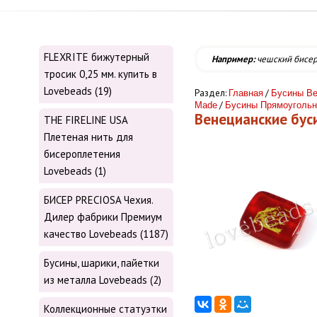
FLEXRITE бижутерный
Например:
чешский бисе
тросик 0,25 мм. купить в
Lovebeads (19)
Раздел:
/
Главная
Бусины Ве
/
Made
Бусины Прямоуголь
Венецианские бу
THE FIRELINE USA
Плетеная нить для
бисероплетения
Lovebeads (1)
БИСЕР PRECIOSA Чехия.
Дилер фабрики Премиум
качество Lovebeads (1187)
Бусины, шарики, пайетки
из металла Lovebeads (2)
Коллекционные статуэтки