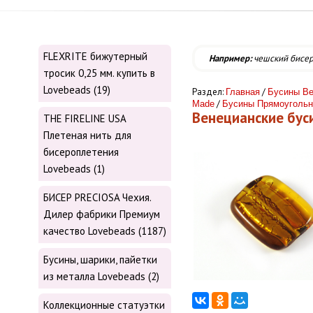
FLEXRITE бижутерный
Например:
чешский бисе
тросик 0,25 мм. купить в
Lovebeads (19)
Раздел:
/
Главная
Бусины Ве
/
Made
Бусины Прямоуголь
Венецианские бу
THE FIRELINE USA
Плетеная нить для
бисероплетения
Lovebeads (1)
БИСЕР PRECIOSA Чехия.
Дилер фабрики Премиум
качество Lovebeads (1187)
Бусины, шарики, пайетки
из металла Lovebeads (2)
Коллекционные статуэтки