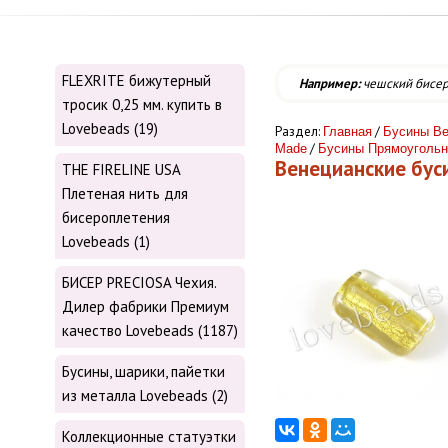
FLEXRITE бижутерный
Например:
чешский бисе
тросик 0,25 мм. купить в
Lovebeads (19)
Раздел:
/
Главная
Бусины Ве
/
Made
Бусины Прямоуголь
Венецианские бу
THE FIRELINE USA
Плетеная нить для
бисероплетения
Lovebeads (1)
БИСЕР PRECIOSA Чехия.
Дилер фабрики Премиум
качество Lovebeads (1187)
Бусины, шарики, пайетки
из металла Lovebeads (2)
Коллекционные статуэтки