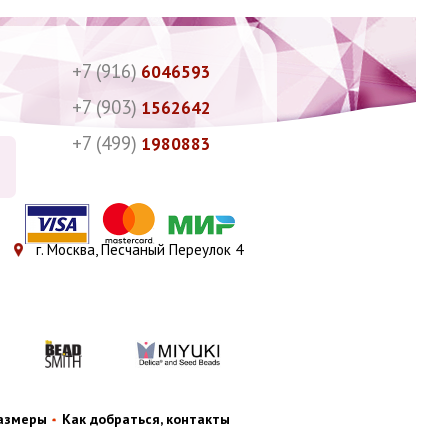
+7 (916)
6046593
+7 (903)
1562642
+7 (499)
1980883
г. Москва, Песчаный Переулок 4
размеры
Как добраться, контакты