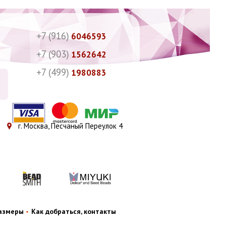
+7 (916)
6046593
+7 (903)
1562642
+7 (499)
1980883
г. Москва, Песчаный Переулок 4
размеры
Как добраться, контакты