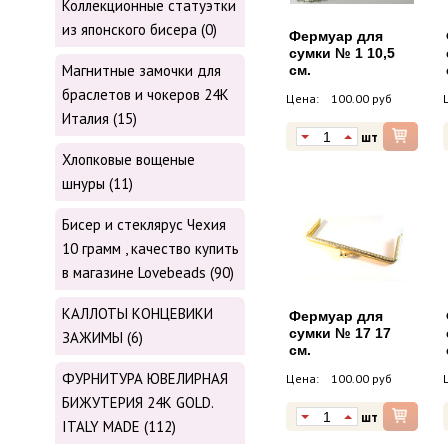
Коллекционные статуэтки
из японского бисера (0)
Фермуар для
сумки № 1 10,5
Магнитные замочки для
см.
браслетов и чокеров 24К
Цена:
100.00 руб
Италия (15)
шт
Хлопковые вощеные
шнуры (11)
Бисер и стеклярус Чехия
10 грамм , качество купить
в магазине Lovebeads (90)
КАЛЛОТЫ КОНЦЕВИКИ
Фермуар для
сумки № 17 17
ЗАЖИМЫ (6)
см.
ФУРНИТУРА ЮВЕЛИРНАЯ
Цена:
100.00 руб
БИЖУТЕРИЯ 24К GOLD.
шт
ITALY MADE (112)