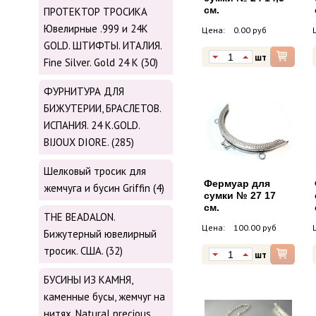
см.
ПРОТЕКТОР ТРОСИКА
Ювелирные .999 и 24К
Цена:
0.00 руб
GOLD. ШТИФТЫ. ИТАЛИЯ.
шт
Fine Silver. Gold 24 K (30)
ФУРНИТУРА ДЛЯ
БИЖУТЕРИИ, БРАСЛЕТОВ.
ИСПАНИЯ. 24 K.GOLD.
BIJOUX DIORE. (285)
Шелковый тросик для
Фермуар для
жемчуга и бусин Griffin (4)
сумки № 27 17
см.
THE BEADALON.
Цена:
100.00 руб
Бижутерный ювелирный
тросик. США. (32)
шт
БУСИНЫ ИЗ КАМНЯ,
каменные бусы, жемчуг на
нитях. Natural precious