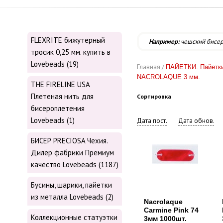
FLEXRITE бижутерный
Например:
чешский бисе
тросик 0,25 мм. купить в
Lovebeads (19)
Главная /
ПАЙЕТКИ. Пайетки
NACROLAQUE 3 мм.
THE FIRELINE USA
Плетеная нить для
Сортировка
бисероплетения
Lovebeads (1)
Дата пост.
Дата обнов.
БИСЕР PRECIOSA Чехия.
Дилер фабрики Премиум
качество Lovebeads (1187)
Бусины, шарики, пайетки
из металла Lovebeads (2)
Nacrolaque
Carmine Pink 74
Коллекционные статуэтки
3мм 1000шт.