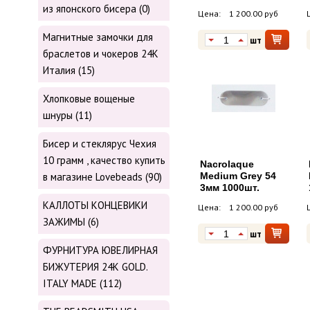
из японского бисера (0)
Цена:
1 200.00 руб
Магнитные замочки для
шт
браслетов и чокеров 24К
Италия (15)
Хлопковые вощеные
шнуры (11)
Бисер и стеклярус Чехия
10 грамм , качество купить
Nacrolaque
в магазине Lovebeads (90)
Medium Grey 54
3мм 1000шт.
КАЛЛОТЫ КОНЦЕВИКИ
Цена:
1 200.00 руб
ЗАЖИМЫ (6)
шт
ФУРНИТУРА ЮВЕЛИРНАЯ
БИЖУТЕРИЯ 24К GOLD.
ITALY MADE (112)