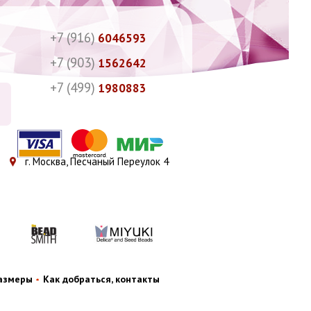
+7 (916)
6046593
+7 (903)
1562642
+7 (499)
1980883
г. Москва, Песчаный Переулок 4
размеры
Как добраться, контакты