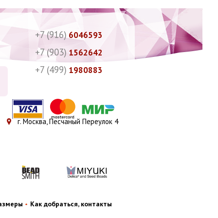
+7 (916)
6046593
+7 (903)
1562642
+7 (499)
1980883
г. Москва, Песчаный Переулок 4
размеры
Как добраться, контакты