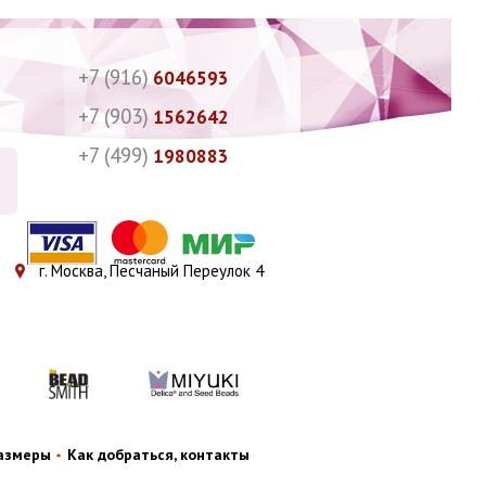
+7 (916)
6046593
+7 (903)
1562642
+7 (499)
1980883
г. Москва, Песчаный Переулок 4
размеры
Как добраться, контакты