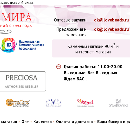
оисзводство Италия.
Оптовые закупки
ok@lovebeads.ru
Предложения и
ok@lovebeads.ru
замечания
2
Каменный магазин 90 м
и
интернет-магазин
График работы: 11.00-20.00
Выходные: Без Выходных.
Ждем ВАС!.
 магазин
Опт
Качество
Оплата и доставка
Виды бисера и 