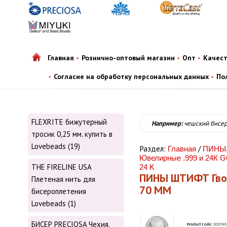
Главная
Рознично-оптовый магазин
Опт
Качес
Согласие на обработку персональных данных
По
FLEXRITE бижутерный
Например:
чешский бисе
тросик 0,25 мм. купить в
Lovebeads (19)
Раздел:
/
Главная
ПИНЫ
Ювелирные .999 и 24К G
THE FIRELINE USA
24 K
ПИНЫ ШТИФТ Гвозди
Плетеная нить для
70 ММ
бисероплетения
Lovebeads (1)
БИСЕР PRECIOSA Чехия.