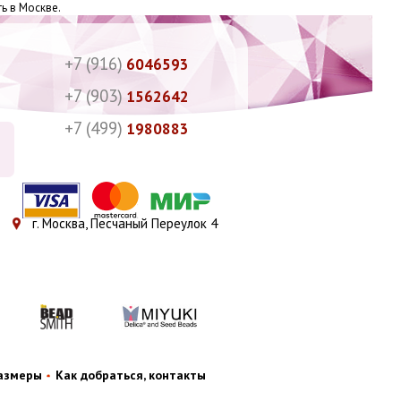
ь в Москве.
+7 (916)
6046593
+7 (903)
1562642
+7 (499)
1980883
г. Москва, Песчаный Переулок 4
размеры
Как добраться, контакты