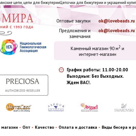
льянские цепи, цепи для бижутерииЦепочки для бижутерии и украшений купит
Оптовые закупки
ok@lovebeads.ru
Предложения и
ok@lovebeads.ru
замечания
2
Каменный магазин 90 м
и
интернет-магазин
График работы: 11.00-20.00
Выходные: Без Выходных.
Ждем ВАС!.
 магазин
Опт
Качество
Оплата и доставка
Виды бисера и 